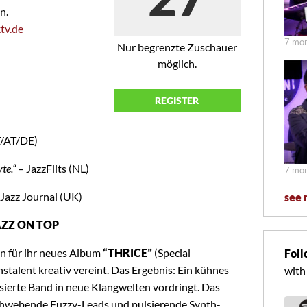
n.
tv.de
7 mon
Nur begrenzte Zuschauer
möglich.
REGISTER
T/AT/DE)
yte.“
– JazzFlits (NL)
7 mon
Jazz Journal (UK)
see 
AZZ ON TOP
n für ihr neues Album
“THRICE”
(Special
Foll
nstalent kreativ vereint. Das Ergebnis: Ein kühnes
with
sierte Band in neue Klangwelten vordringt. Das
chwebende Fuzzy-Leads und pulsierende Synth-