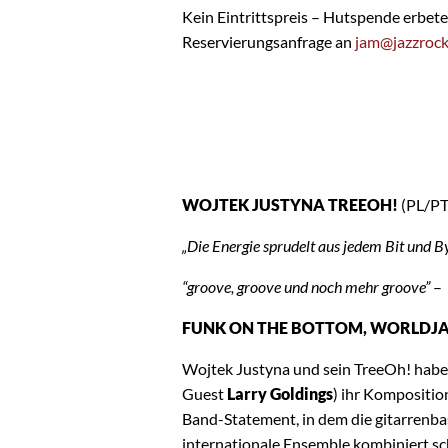
Kein Eintrittspreis – Hutspende erbete
Reservierungsanfrage an
jam@jazzrock
WOJTEK JUSTYNA TREEOH!
(PL/P
„Die Energie sprudelt aus jedem Bit und B
“groove, groove und noch mehr groove”
– 
FUNK ON THE BOTTOM, WORLDJ
Wojtek Justyna und sein TreeOh! habe
Guest
Larry Goldings
) ihr Kompositio
Band-Statement, in dem die gitarrenba
internationale Ensemble kombiniert s