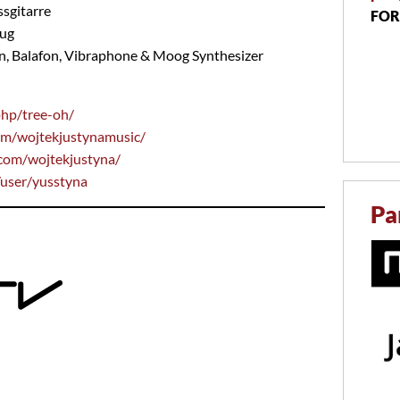
ssgitarre
FOR
eug
on, Balafon, Vibraphone & Moog Synthesizer
hp/tree-oh/
om/wojtekjustynamusic/
com/wojtekjustyna/
user/yusstyna
Pa