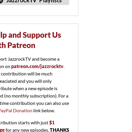
lp and Support Us
th Patreon
ort JazzrockTV and become a
on on
patreon.com/jazzrocktv
.
 contribution will be much
eaciated and you will only
ribute when a new episode is
ed (no monthly subscription). For a
time contribution you can also use
PayPal Donation
link below.
ribution starts with just
$1
ge
for any new episodes.
THANKS