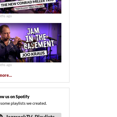
ths ago
ths ago
more...
ow us on Spotify
 some playlists we created.