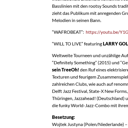
Basslinien mit den rootsy Sounds tradi
zieht das Publikum mit anregenden G
Melodien in seinen Bann.
“WAFROBEAT”:
https://youtu.be/Y
“WILL TO LIVE” featuring
LARRY GO
Weltweite Tourneen und unzählige Auft
“Definitely Something” (2015) und “Ge
sein TreeOh!
den Ruf eines elektrisie
Texturen und feurigem Zusammenspiel d
zahlreichen Clubs, wie auch auf renomm
Delft Jazz Festival, State-X New Forms,
Thüringen, Jazzahead! (Deutschland) un
die funky World-Jazz-Combo mit ihr
Besetzung:
Wojtek Justyna (Polen/Niederlande) –