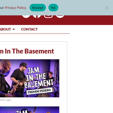
our
Privacy Policy
.
Accept
No
ABOUT
CONTACT
m In The Basement
ths ago