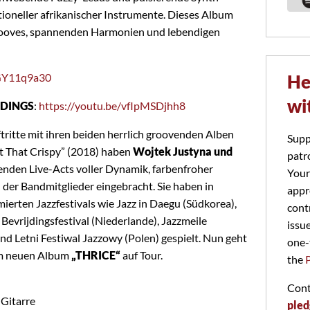
tioneller afrikanischer Instrumente. Dieses Album
rooves, spannenden Harmonien und lebendigen
1GY11q9a30
He
wi
LDINGS
:
htt
ps:
//youtu.be/vfIpMSDjhh8
ritte mit ihren beiden herrlich groovenden Alben
Supp
t That Crispy” (2018) haben
Wojtek Justyna und
patr
renden Live-Acts voller Dynamik, farbenfroher
Your
er Bandmitglieder eingebracht. Sie haben in
appr
ierten Jazzfestivals wie Jazz in Daegu (Südkorea),
cont
 Bevrijdingsfestival (Niederlande), Jazzmeile
issu
d Letni Festiwal Jazzowy (Polen) gespielt. Nun geht
one-
em neuen Album
„THRICE“
auf Tour.
the
Cont
 Gitarre
pled