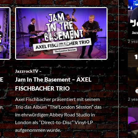
2 yea
JazzrockTV –
DE
Jam In The Basement – AXEL
FISCHBACHER TRIO
Axel Fischbacher präsentiert mit seinem
2 yea
m,
Trio das Album “The London Session” das
im ehrwürdigen Abbey Road Studio in
London als “Direct-to-Disc” Vinyl-LP
aufgenommen wurde.