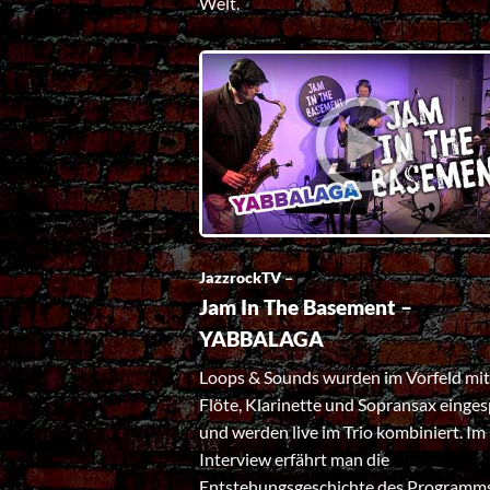
Welt.
JazzrockTV –
Jam In The Basement –
YABBALAGA
Loops & Sounds wurden im Vorfeld mit
Flöte, Klarinette und Sopransax einges
und werden live im Trio kombiniert. Im
Interview erfährt man die
Entstehungsgeschichte des Programm