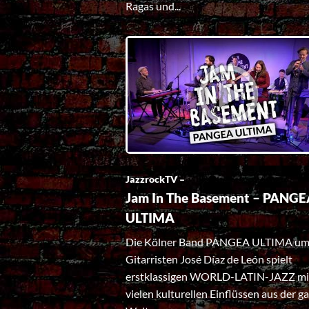
Ragas und...
JazzrockTV –
Jam In The Basement – PANG
ULTIMA
Die Kölner Band PANGEA ULTIMA um
Gitarristen José Díaz de León spielt
erstklassigen WORLD-LATIN-JAZZ mi
vielen kulturellen Einflüssen aus der g