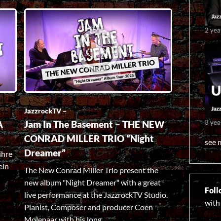
2 yea
JazzrockTV –
3 yea
A
Jam In The Basement – THE NEW
CONRAD MILLER TRIO “Night
see m
Dreamer”
ihre
ein
The New Conrad Miller Trio present the
new album "Night Dreamer" with a great
Foll
live performance at the JazzrockTV Studio.
with
Pianist, Composer and producer Coen
Molenaar with his long...