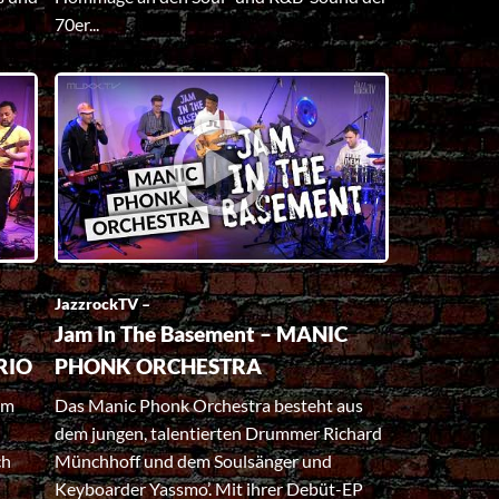
70er...
JazzrockTV –
Jam In The Basement – MANIC
RIO
PHONK ORCHESTRA
em
Das Manic Phonk Orchestra besteht aus
dem jungen, talentierten Drummer Richard
ch
Münchhoff und dem Soulsänger und
Keyboarder Yassmo’. Mit ihrer Debüt-EP