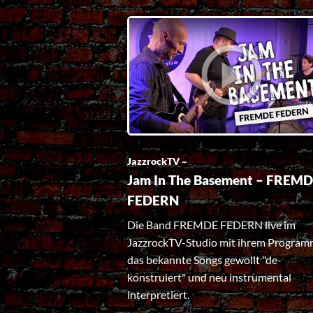
JazzrockTV –
Jam In The Basement – FREM
FEDERN
Die Band FREMDE FEDERN live im
JazzrockTV-Studio mit ihrem Program
das bekannte Songs gewollt "de-
konstruiert" und neu instrumental
interpretiert.