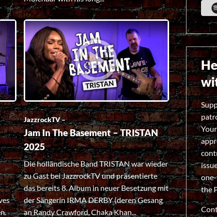
He
wi
Supp
patr
JazzrockTV –
Your
Jam In The Basement – TRISTAN
appr
2025
cont
Die holländische Band TRISTAN war wieder
issu
zu Gast bei JazzrockTV und präsentierte
one-
das bereits 8. Album in neuer Besetzung mit
the
ves
der Sängerin IRMA DERBY (deren Gesang
Cont
n.
an Randy Crawford, Chaka Khan...