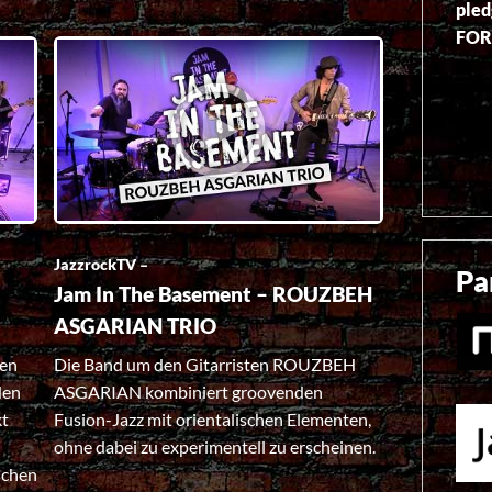
pled
FOR
JazzrockTV –
Pa
Jam In The Basement – ROUZBEH
ASGARIAN TRIO
uen
Die Band um den Gitarristen ROUZBEH
den
ASGARIAN kombiniert groovenden
kt
Fusion-Jazz mit orientalischen Elementen,
ohne dabei zu experimentell zu erscheinen.
schen