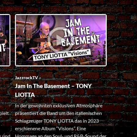
JazzrockTV –
Jam In The Basement – TONY
LIOTTA
In der gewohnten exklusiven Atmosphäre
pielt
präsentiert die Band um den italienischen
Schlagzeuger TONY LIOTTA das in 2023
erschienene Album “Visions”. Eine
s und
Hommage an den Soul- und R&B-Sound der