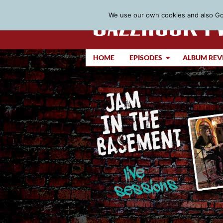
We use our own cookies and also Goo
HOME
EPISODES
ALBUM REV