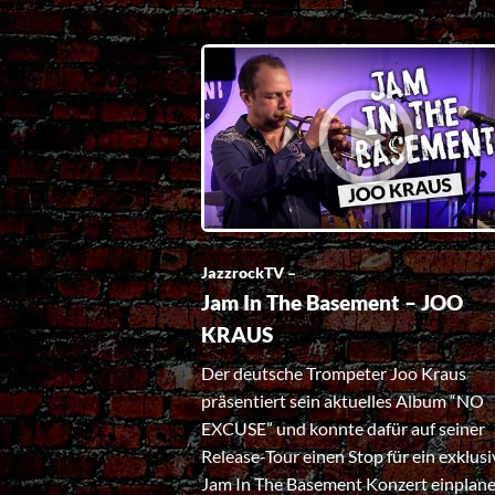
JazzrockTV –
Jam In The Basement – JOO
KRAUS
Der deutsche Trompeter Joo Kraus
präsentiert sein aktuelles Album “NO
EXCUSE” und konnte dafür auf seiner
Release-Tour einen Stop für ein exklusi
Jam In The Basement Konzert einplane