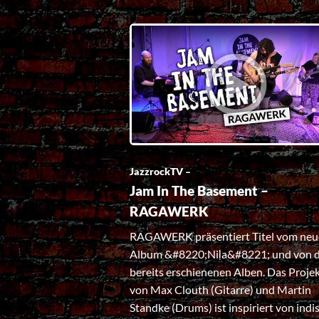
JazzrockTV –
Jam In The Basement –
RAGAWERK
RAGAWERK präsentiert Titel vom ne
Album &#8220;Niḷa&#8221; und von 
bereits erschienenen Alben. Das Proje
von Max Clouth (Gitarre) und Martin
Standke (Drums) ist inspiriert von indi