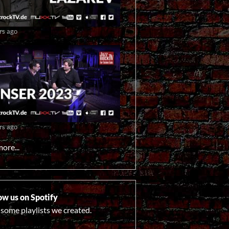
rs ago
rs ago
ore...
ow us on Spotify
 some playlists we created.