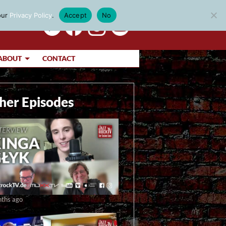
our
Privacy Policy
.
Accept
No
ABOUT
CONTACT
her Episodes
ths ago