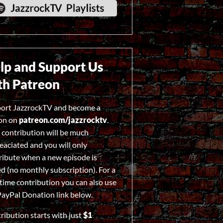
lp and Support Us
th Patreon
ort JazzrockTV and become a
on on
patreon.com/jazzrocktv
.
 contribution will be much
eaciated and you will only
ribute when a new episode is
ed (no monthly subscription). For a
time contribution you can also use
PayPal Donation
link below.
ribution starts with just
$1