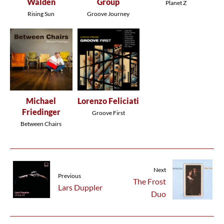
Walden
Group
Planet Z
Rising Sun
Groove Journey
Michael
Lorenzo Feliciati
Friedinger
Groove First
Between Chairs
Next
Previous
The Frost
Lars Duppler
Duo