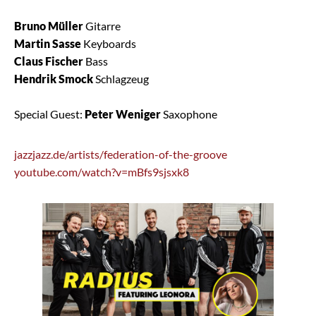
Bruno Müller
Gitarre
Martin Sasse
Keyboards
Claus Fischer
Bass
Hendrik Smock
Schlagzeug
Special Guest:
Peter Weniger
Saxophone
jazzjazz.de/artists/federation-of-the-groove
youtube.com/watch?v=mBfs9sjsxk8