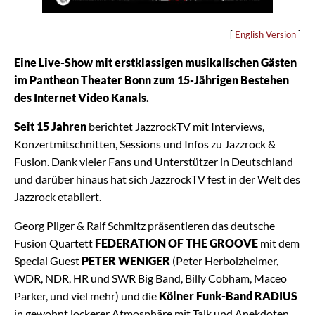
[
English Version
]
Eine Live-Show mit erstklassigen musikalischen Gästen
im Pantheon Theater Bonn zum 15-Jährigen Bestehen
des Internet Video Kanals.
Seit 15 Jahren
berichtet JazzrockTV mit Interviews,
Konzertmitschnitten, Sessions und Infos zu Jazzrock &
Fusion. Dank vieler Fans und Unterstützer in Deutschland
und darüber hinaus hat sich JazzrockTV fest in der Welt des
Jazzrock etabliert.
Georg Pilger & Ralf Schmitz präsentieren das deutsche
Fusion Quartett
FEDERATION OF THE GROOVE
mit dem
Special Guest
PETER WENIGER
(Peter Herbolzheimer,
WDR, NDR, HR und SWR Big Band, Billy Cobham, Maceo
Parker, und viel mehr) und die
Kölner Funk-Band RADIUS
in gewohnt lockerer Atmosphäre mit Talk und Anekdoten.