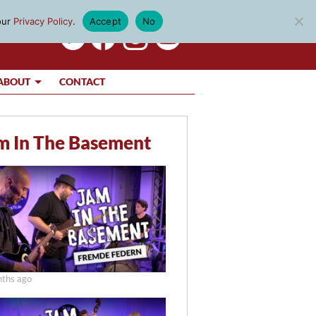
our
Privacy Policy
.
Accept
No
ABOUT
CONTACT
m In The Basement
ths ago