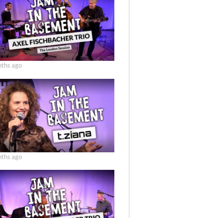
ths ago
ths ago