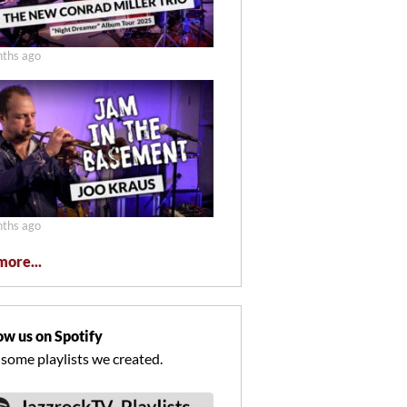
ths ago
ths ago
more...
ow us on Spotify
 some playlists we created.