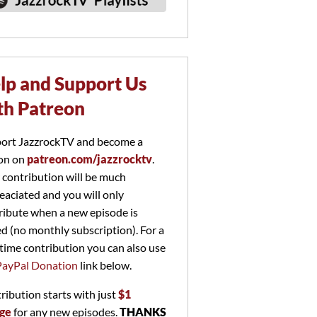
lp and Support Us
th Patreon
ort JazzrockTV and become a
on on
patreon.com/jazzrocktv
.
 contribution will be much
eaciated and you will only
ribute when a new episode is
ed (no monthly subscription). For a
time contribution you can also use
PayPal Donation
link below.
ribution starts with just
$1
ge
for any new episodes.
THANKS