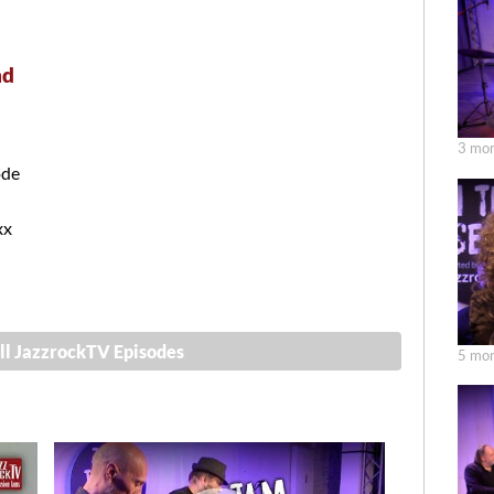
nd
3 mon
ode
xx
ll JazzrockTV Episodes
5 mon