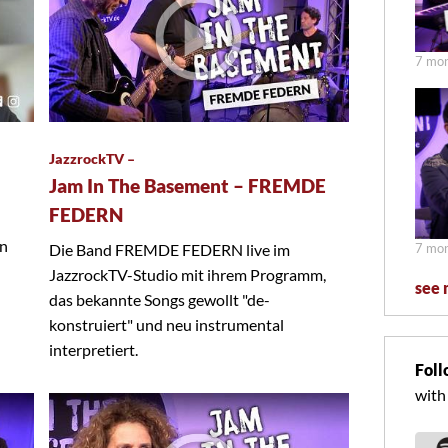
7 mon
JazzrockTV –
Jam In The Basement – FREMDE
FEDERN
on
Die Band FREMDE FEDERN live im
7 mon
JazzrockTV-Studio mit ihrem Programm,
see 
das bekannte Songs gewollt "de-
konstruiert" und neu instrumental
interpretiert.
Foll
with