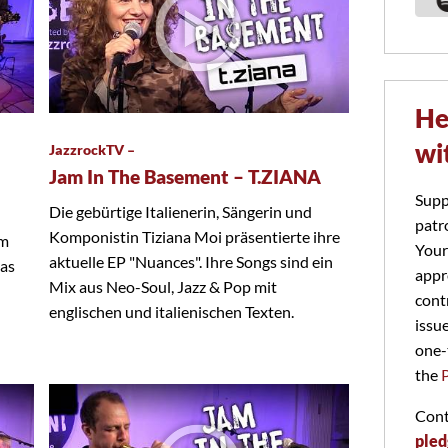
He
wi
JazzrockTV –
Jam In The Basement – T.ZIANA
Supp
Die gebürtige Italienerin, Sängerin und
patr
Komponistin Tiziana Moi präsentierte ihre
em
Your
aktuelle EP "Nuances". Ihre Songs sind ein
das
appr
Mix aus Neo-Soul, Jazz & Pop mit
cont
englischen und italienischen Texten.
issu
one-
the
Cont
pled