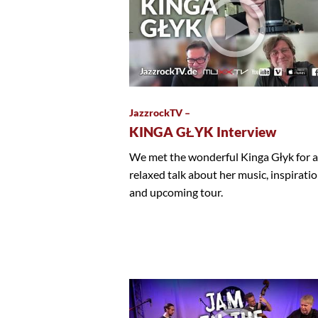
JazzrockTV –
KINGA GŁYK Interview
We met the wonderful Kinga Głyk for a
relaxed talk about her music, inspirati
and upcoming tour.