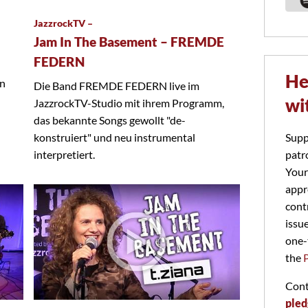
JazzrockTV –
Jam In The Basement – FREMDE
FEDERN
He
on
Die Band FREMDE FEDERN live im
wi
JazzrockTV-Studio mit ihrem Programm,
das bekannte Songs gewollt "de-
Supp
konstruiert" und neu instrumental
patr
interpretiert.
Your
appr
cont
issu
one-
the
Cont
pled