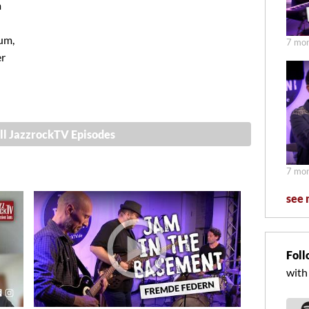
m
bum,
7 mon
er
ll JazzrockTV Episodes
7 mon
see 
Foll
with