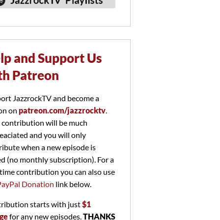
lp and Support Us
th Patreon
ort JazzrockTV and become a
on on
patreon.com/jazzrocktv
.
 contribution will be much
eaciated and you will only
ribute when a new episode is
ed (no monthly subscription). For a
time contribution you can also use
PayPal Donation
link below.
ribution starts with just
$1
ge
for any new episodes.
THANKS