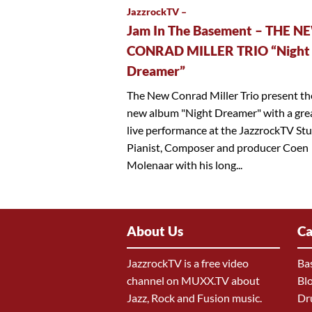
JazzrockTV –
Jam In The Basement – THE N
CONRAD MILLER TRIO “Night
Dreamer”
The New Conrad Miller Trio present th
new album "Night Dreamer" with a gre
live performance at the JazzrockTV Stu
Pianist, Composer and producer Coen
Molenaar with his long...
About Us
Ca
JazzrockTV is a free video
Ba
channel on MUXX.TV about
Bl
Jazz, Rock and Fusion music.
Dr