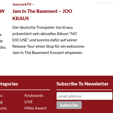
JazzrockTV –
EW
Jam In The Basement – JOO
KRAUS
Der deutsche Trompeter Joo Kraus
präsentiert sein aktuelles Album “NO
e
EXCUSE” und konnte dafür auf seiner
at
Release-Tour einen Stop für ein exklusives
dio.
Jam In The Basement Konzert einplanen.
tegories
Subscribe To Newsletter
ss
Keyboards
og
LIVE
ums
Miles Award