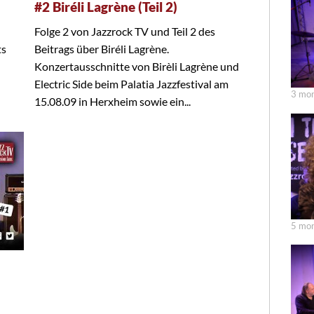
#2 Biréli Lagrène (Teil 2)
Folge 2 von Jazzrock TV und Teil 2 des
ts
Beitrags über Biréli Lagrène.
Konzertausschnitte von Birèli Lagrène und
Electric Side beim Palatia Jazzfestival am
3 mon
15.08.09 in Herxheim sowie ein...
5 mon