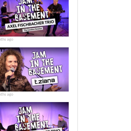
ths ago
ths ago