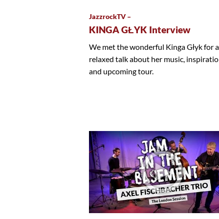
JazzrockTV –
KINGA GŁYK Interview
We met the wonderful Kinga Głyk for a
relaxed talk about her music, inspirati
and upcoming tour.