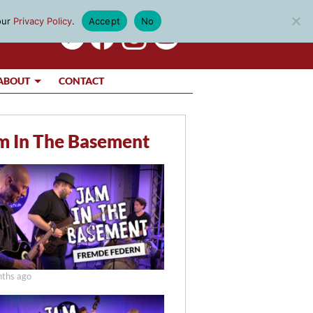
our
Privacy Policy
.
Accept
No
ABOUT
CONTACT
m In The Basement
ths ago