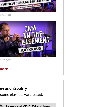
ths ago
ths ago
more...
ow us on Spotify
 some playlists we created.