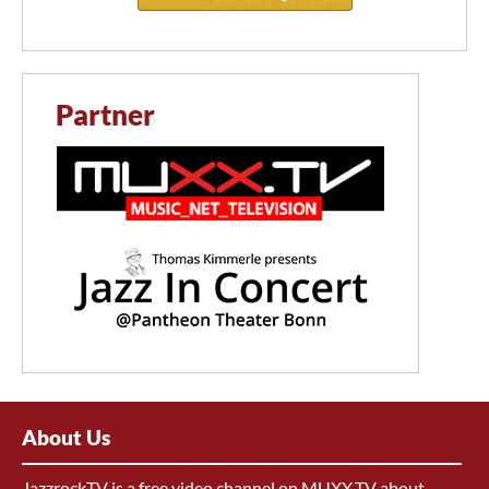
Partner
About Us
JazzrockTV is a free video channel on MUXX.TV about