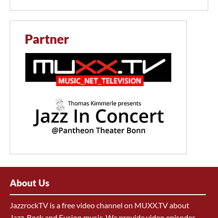
Partner
About Us
JazzrockTV is a free video channel on MUXX.TV about
Jazz, Rock and Fusion music. We provide video episodes