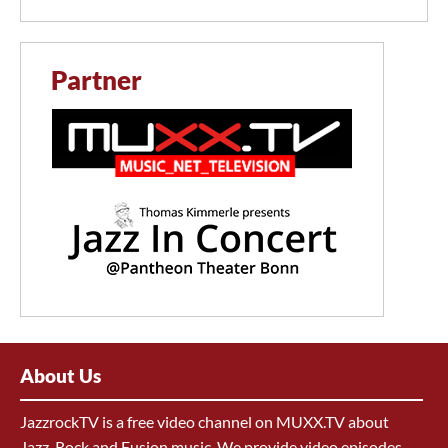
Partner
About Us
JazzrockTV is a free video channel on MUXX.TV about
Jazz, Rock and Fusion music. We provide video episodes