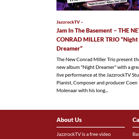
JazzrockTV –
Jam In The Basement – THE N
CONRAD MILLER TRIO “Night
Dreamer”
The New Conrad Miller Trio present th
new album "Night Dreamer" with a gre
live performance at the JazzrockTV Stu
Pianist, Composer and producer Coen
Molenaar with his long...
About Us
Ca
JazzrockTV is a free video
Ba