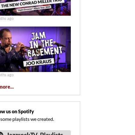
ths ago
ths ago
more...
ow us on Spotify
 some playlists we created.