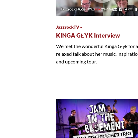
JazzrockTV –
KINGA GŁYK Interview
We met the wonderful Kinga Głyk for a
relaxed talk about her music, inspirati
and upcoming tour.