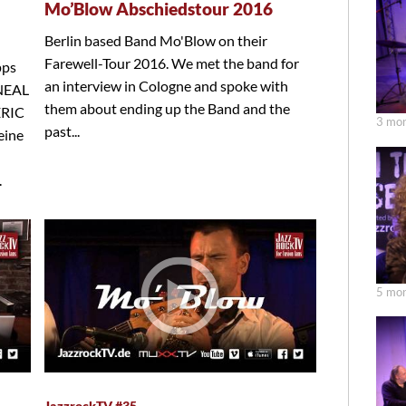
Mo’Blow Abschiedstour 2016
Berlin based Band Mo'Blow on their
Farewell-Tour 2016. We met the band for
pps
an interview in Cologne and spoke with
 NEAL
them about ending up the Band and the
ERIC
3 mon
past...
eine
.
5 mon
JazzrockTV #35