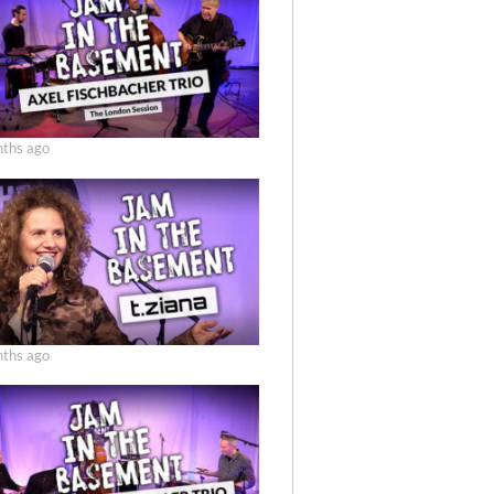
ths ago
ths ago