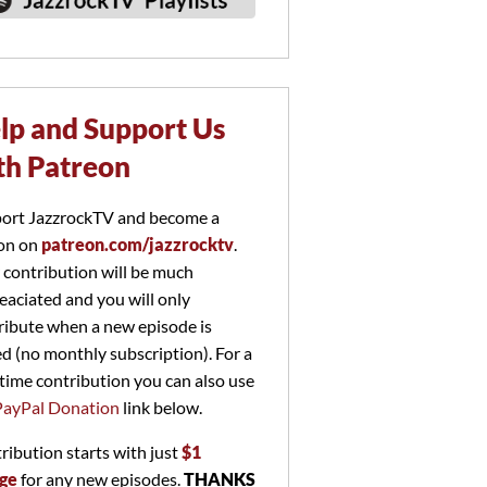
lp and Support Us
th Patreon
ort JazzrockTV and become a
on on
patreon.com/jazzrocktv
.
 contribution will be much
eaciated and you will only
ribute when a new episode is
ed (no monthly subscription). For a
time contribution you can also use
PayPal Donation
link below.
ribution starts with just
$1
ge
for any new episodes.
THANKS