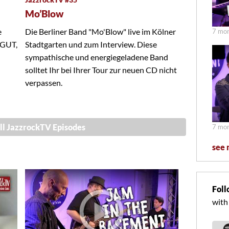
Mo’Blow
e
Die Berliner Band "Mo'Blow" live im Kölner
7 mon
 GUT,
Stadtgarten und zum Interview. Diese
sympathische und energiegeladene Band
solltet Ihr bei Ihrer Tour zur neuen CD nicht
verpassen.
ll JazzrockTV Episodes
7 mon
see 
Foll
with