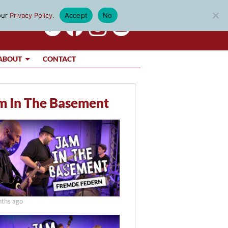
our
Privacy Policy
.
Accept
No
ABOUT
CONTACT
m In The Basement
ths ago