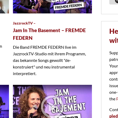
JazzrockTV –
He
Jam In The Basement – FREMDE
FEDERN
wi
on
Die Band FREMDE FEDERN live im
Supp
JazzrockTV-Studio mit ihrem Programm,
patr
das bekannte Songs gewollt "de-
Your
konstruiert" und neu instrumental
appr
interpretiert.
cont
issu
one-
the
Cont
pled