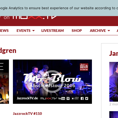
gle Analytics to ensure best experience of our website according to 
IEWS
EVENTS
LIVESTREAM
SHOP
ARCHIVE
dgren
Ja
2 mon
JazzrockTV #110