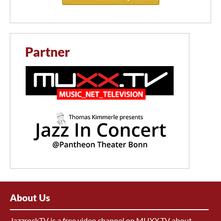
Partner
About Us
JazzrockTV is a free video channel on MUXX.TV about