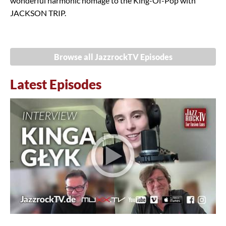
wonderful harmonic homage to the King-Of-Pop with
JACKSON TRIP.
Browse all JazzrockTV Episodes
Latest Episodes